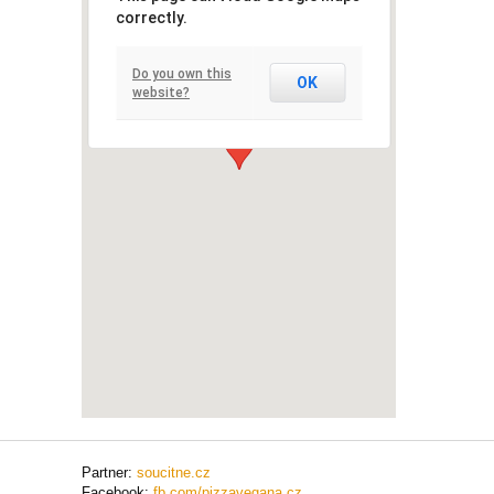
correctly.
Do you own this
OK
website?
Partner:
soucitne.cz
Facebook:
fb.com/pizzavegana.cz