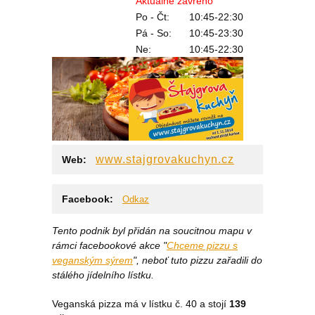
Aktuálně otevřeno
Aktuálně zavřeno
Po - Čt:
10:45-22:30
Pá - So:
10:45-23:30
Ne:
10:45-22:30
www.stajgrovakuchyn.cz
Web:
Facebook:
Odkaz
Tento podnik byl přidán na soucitnou mapu v
rámci facebookové akce "
Chceme pizzu s
veganským sýrem
", neboť tuto pizzu zařadili do
stálého jídelního lístku.
Veganská pizza má v lístku č. 40 a stojí
139