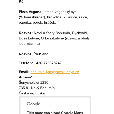
Kč
.
Pizza Vegana
: tomat, veganský sýr
(Wilmersburger), brokolice, kukuřice, rajče,
paprika, pórek, hrášek.
Rozvoz:
Nový a Starý Bohumín, Rychvald,
Dolni Lutyně, Orlová-Lutyně (rozvoz a obaly
jsou zdarma)
Rozvoz jídel:
ano
Telefon:
+420-773678747
Email:
bohumin@stajgrovakuchyn.cz
Adresa:
Šunychelská 1230
735 81
Nový Bohumín
Česká republika
This page can't load Google Maps