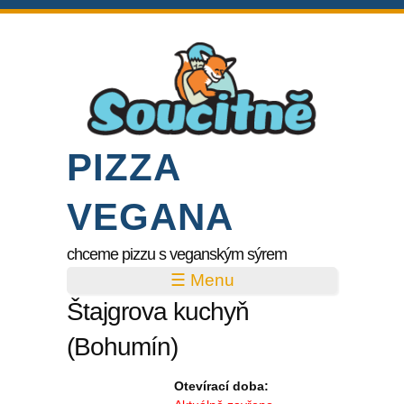
PIZZA
VEGANA
chceme pizzu s veganským sýrem
☰ Menu
Štajgrova kuchyň
(Bohumín)
Otevírací doba: