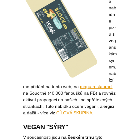
á
nab
ídn
e
pizz
u s
veg
ans
kým
sýr
em,
nab
ízí
me přidání na tento web, na
mapu restaurací
na Soucitně (40.000 fanoušků na FB) a rovněž
aktivní propagaci na našich i na spřátelených
stránkách. Tuto nabídku ocení vegani, alergici
a další - více viz
CÍLOVÁ SKUPINA
.
VEGAN "SÝRY"
V současnosti jsou
na českém trhu
tyto