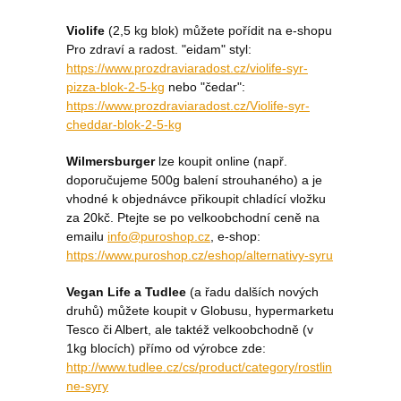
Violife
(2,5 kg blok) můžete pořídit na e-shopu
Pro zdraví a radost. "eidam" styl:
https://www.prozdraviaradost.cz/violife-syr-
pizza-blok-2-5-kg
nebo "čedar":
https://www.prozdraviaradost.cz/Violife-syr-
cheddar-blok-2-5-kg
Wilmersburger
lze koupit online (např.
doporučujeme 500g balení strouhaného) a je
vhodné k objednávce přikoupit chladící vložku
za 20kč. Ptejte se po velkoobchodní ceně na
emailu
info@puroshop.cz
, e-shop:
https://www.puroshop.cz/eshop/alternativy-syru
Vegan Life a Tudlee
(a řadu dalších nových
druhů) můžete koupit v Globusu, hypermarketu
Tesco či Albert, ale taktéž velkoobchodně (v
1kg blocích) přímo od výrobce zde:
http://www.tudlee.cz/cs/product/category/rostlin
ne-syry