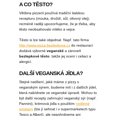
A CO TĚSTO?
Většina pizzerii používá tradiční italskou
recepturu (mouka, droždí, sůl, olivový olej),
nicméně raději upozorňujeme, že je třeba, aby
těsto neobsahovalo mléko a vejce.
Těsto si lze také objednat. Např. tato firma
http://www.pizza-bezlepkova.cz
do restaurací
dodává výborné
veganské
a zároveň
bezlepkové těsto
: takže jej ocení i celiaci a
alergicí.
DALŠÍ VEGANSKÁ JÍDLA?
Stejné nadšení, jaké máme z pizzy s
veganským sýrem, budeme mít i z dalších jídel,
která nabídnete ve veganské úpravě. Mohou to
být další recepty zahrnující veganský sýr (např.
Pannini), krémová jídla s použitím
rostlinné
smetany
(lze jí sehnat i v supermarketech typu
Tesco a Albert), ale nepohrdneme ani