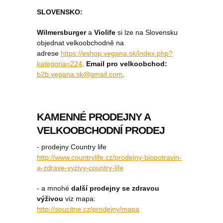
SLOVENSKO:
Wilmersburger
a
Violife
si lze na Slovensku
objednat velkoobchodně na
adrese
https://eshop.vegana.sk/index.php?
kategoria=224
.
Email pro velkoobchod:
b2b.vegana.sk@gmail.com
.
KAMENNÉ PRODEJNY A
VELKOOBCHODNÍ PRODEJ
- prodejny Country life
http://www.countrylife.cz/prodejny-biopotravin-
a-zdrave-vyzivy-country-life
- a mnohé
další prodejny se zdravou
výživou
viz mapa:
http://soucitne.cz/prodejny/mapa