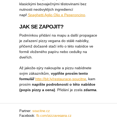
klasickými bezvaječnými těstovinami bez
nutnosti neobvyklých ingrediencí
např.
Spaghetti Aglio Olio e Peperoncino
.
JAK SE ZAPOJIT?
Podmínkou přidání na mapu a další propagace
je zařazení pizzy vegana do stálé nabídky,
přičemž dočasně stačí info o této nabídce ve
formě vloženého papíru nebo cedulky na
dveřích.
Až jakože-sýry nakoupíte a pizzu nabídnete
svým zákazníkům,
vyplňte prosím tento
formulář
http://bit.ly/restaurace-soucitne
, kam
prosím
napište podrobnosti o této nabídce
(popis pizzy a cena)
. Přidání je zcela
zdarma
.
Partner:
soucitne.cz
Facebook:
fb.com/pizzavegana.cz