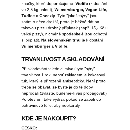
značky, které doporočujeme:
Violife
(k dostání
ve 2,5 kg balení),
Wilmersburger, Vegan Life,
Tudlee
a
Cheezly
. Tyto "jakožesýry" jsou
zatím o něco dražší, proto je běžné dát na
takovou pizzu drobný příplatek (např. 15,- Kč u
velké pizzy), nicméně spotřebitelé jsou ochotni
si připlatit.
Na slovenském trhu
je k dostání
Wilmersburger
a
Violife.
TRVANLIVOST A SKLADOVÁNÍ
Při skladování v lednici mívají tyto "sýry"
trvanlivost 1 rok, neboť základem je kokosový
tuk, který je přirozeně antiseptický. Není proto
třeba se obávat, že byste je do té doby
neprodali (zvláště, budeme-li vás propagovat:)
Po otevření také vydrží, pokud se zabalí do
potravinové fólie, aby neokoraly.
KDE JE NAKOUPIT?
ČESKO: