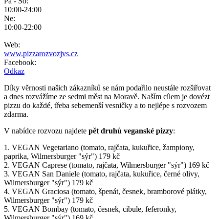
Pá - So:
10:00-24:00
Ne:
10:00-22:00
Web:
www.pizzarozvozjvs.cz
Facebook:
Odkaz
Díky věrnosti našich zákazníků se nám podařilo neustále rozšiřovat
a dnes rozvážíme ze sedmi měst na Moravě. Naším cílem je dovézt
pizzu do každé, třeba sebemenší vesničky a to nejlépe s rozvozem
zdarma.
V nabídce rozvozu najdete
pět druhů veganské pizzy
:
1. VEGAN Vegetariano (tomato, rajčata, kukuřice, žampiony,
paprika, Wilmersburger "sýr") 179 kč
2. VEGAN Caprese (tomato, rajčata, Wilmersburger "sýr") 169 kč
3. VEGAN San Daniele (tomato, rajčata, kukuřice, černé olivy,
Wilmersburger "sýr") 179 kč
4. VEGAN Graciosa (tomato, špenát, česnek, bramborové plátky,
Wilmersburger "sýr") 179 kč
5. VEGAN Bombay (tomato, česnek, cibule, feferonky,
Wilmersburger "sýr") 169 kč